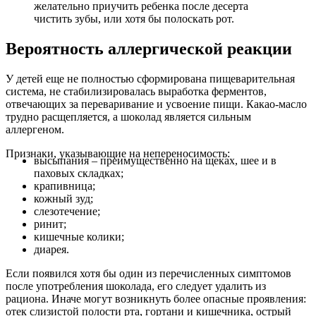
желательно приучить ребенка после десерта
чистить зубы, или хотя бы полоскать рот.
Вероятность аллергической реакции
У детей еще не полностью сформирована пищеварительная
система, не стабилизировалась выработка ферментов,
отвечающих за переваривание и усвоение пищи. Какао-масло
трудно расщепляется, а шоколад является сильным
аллергеном.
Признаки, указывающие на непереносимость:
высыпания – преимущественно на щеках, шее и в
паховых складках;
крапивница;
кожный зуд;
слезотечение;
ринит;
кишечные колики;
диарея.
Если появился хотя бы один из перечисленных симптомов
после употребления шоколада, его следует удалить из
рациона. Иначе могут возникнуть более опасные проявления:
отек слизистой полости рта, гортани и кишечника, острый