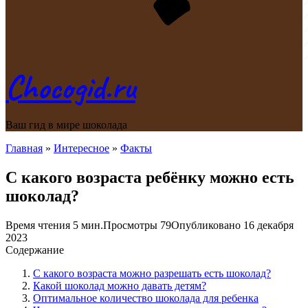
Chocogid.ru
Ваш гид в мире шоколада
Главная
»
Интересное
»
Факты
С какого возраста ребёнку можно есть
шоколад?
Время чтения
5 мин.
Просмотры
79
Опубликовано
16 декабря
2023
Содержание
С какого возраста можно разрешать есть шоколад?
Какой шоколад можно давать детям?
Оптимальное количество шоколада для ребенка