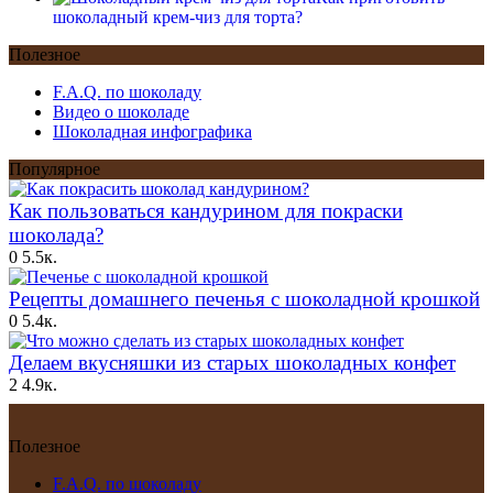
шоколадный крем-чиз для торта?
Полезное
F.A.Q. по шоколаду
Видео о шоколаде
Шоколадная инфографика
Популярное
Как пользоваться кандурином для покраски
шоколада?
0
5.5к.
Рецепты домашнего печенья с шоколадной крошкой
0
5.4к.
Делаем вкусняшки из старых шоколадных конфет
2
4.9к.
Полезное
F.A.Q. по шоколаду