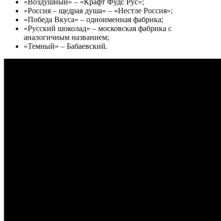
«Воздушный» – «Крафт Фудс Рус»;
«Россия – щедрая душа» – «Нестле Россия»;
«Победа Вкуса» – одноименная фабрика;
«Русский шоколад» – московская фабрика с
аналогичным названием;
«Темный» – Бабаевский.