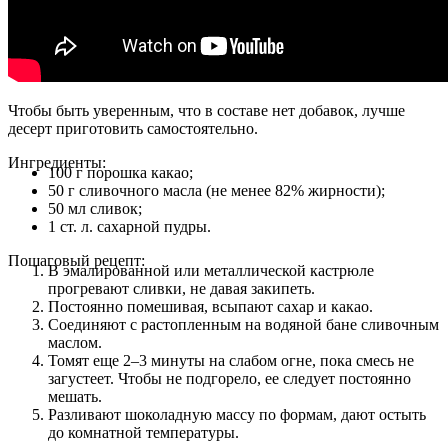
Чтобы быть уверенным, что в составе нет добавок, лучше
десерт приготовить самостоятельно.
Ингредиенты:
100 г порошка какао;
50 г сливочного масла (не менее 82% жирности);
50 мл сливок;
1 ст. л. сахарной пудры.
Пошаговый рецепт:
В эмалированной или металлической кастрюле
прогревают сливки, не давая закипеть.
Постоянно помешивая, всыпают сахар и какао.
Соединяют с растопленным на водяной бане сливочным
маслом.
Томят еще 2–3 минуты на слабом огне, пока смесь не
загустеет. Чтобы не подгорело, ее следует постоянно
мешать.
Разливают шоколадную массу по формам, дают остыть
до комнатной температуры.