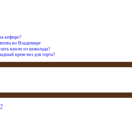
на кефире?
веева во Владимире
елать капли из шоколада?
адный крем-чиз для торта?
а?