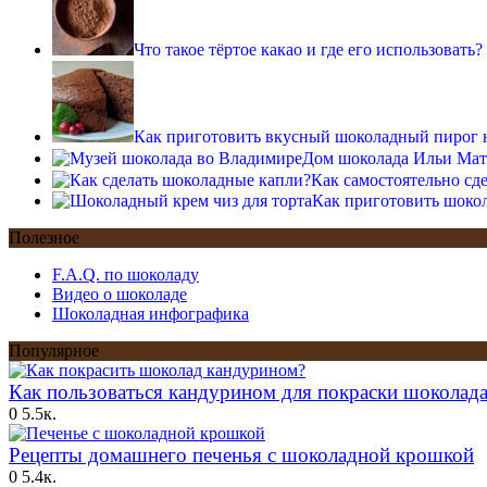
Что такое тёртое какао и где его использовать?
Как приготовить вкусный шоколадный пирог 
Дом шоколада Ильи Мат
Как самостоятельно сд
Как приготовить шокол
Полезное
F.A.Q. по шоколаду
Видео о шоколаде
Шоколадная инфографика
Популярное
Как пользоваться кандурином для покраски шоколад
0
5.5к.
Рецепты домашнего печенья с шоколадной крошкой
0
5.4к.