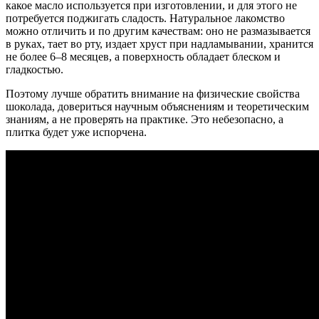
какое масло используется при изготовлении, и для этого не
потребуется поджигать сладость. Натуральное лакомство
можно отличить и по другим качествам: оно не размазывается
в руках, тает во рту, издает хруст при надламывании, хранится
не более 6–8 месяцев, а поверхность обладает блеском и
гладкостью.
Поэтому лучше обратить внимание на физические свойства
шоколада, довериться научным объяснениям и теоретическим
знаниям, а не проверять на практике. Это небезопасно, а
плитка будет уже испорчена.