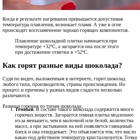
Когда в результате нагревания превышается допустимая
температура плавления, возникает пламя. А уже в огне
происходит воспламенение хорошо горящих компонентов.
Плавление шоколадной плитки начинается при
температуре +32ºC, а загорается она после этого
при достижении отметки в +52ºC.
Как горят разные виды шоколада?
Судя по видео, выложенным в интернете, горит шоколад
любого типа, производителя, страны происхождения. Но
процесс и причины у разных видов сладости несколько
различаются.
Разница горения по типам шоколада:
Темный
. В составе такого шоколада содержится много
горючих веществ. Загорается темная плитка медленнее
из-за меньшего, чем в молочной или белой, количества
масел, а при застывании на ней появляется глянцевый
блеск и она отвердевает. Это объясняется тем, что масло
какао под действием температур кристаллизуется. Точка