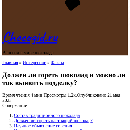
Chocogid.ru
Ваш гид в мире шоколада
Главная
»
Интересное
»
Факты
Должен ли гореть шоколад и можно ли
так выявить подделку?
Время чтения
4 мин.
Просмотры
1.2к.
Опубликовано
21 мая
2023
Содержание
Состав традиционного шоколада
Должен ли гореть настоящий шоколад?
Научное объяснение горения