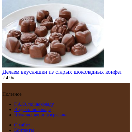
Делаем вкусняшки из старых шоколадных конфет
2
4.9к.
Полезное
F.A.Q. по шоколаду
Видео о шоколаде
Шоколадная инфографика
О сайте
Контакты