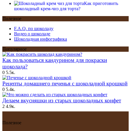
Как приготовить
шоколадный крем-чиз для торта?
Полезное
F.A.Q. по шоколаду
Видео о шоколаде
Шоколадная инфографика
Популярное
Как пользоваться кандурином для покраски
шоколада?
0
5.5к.
Рецепты домашнего печенья с шоколадной крошкой
0
5.4к.
Делаем вкусняшки из старых шоколадных конфет
2
4.9к.
Полезное