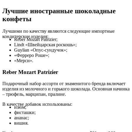
Лучшие иностранные шоколадные
конфеты
Лучшими по качеству являются следующие импортные
кондитерские изделия:
Reber Mozart Patrizier;
Lindt «Швейцарская роскошь»;
Guylian «Опус-сундучок»;
«Ферреро Роше»;
«Мерси».
Reber Mozart Patrizier
Подарочный набор ассорти от знаменитого бренда включает
изделия из молочного и горького шоколада. Основная начинка
– трюфель, марципан, пралине.
В качестве добавок использованы:
изюм;
фисташки;
ананас;
вишня.