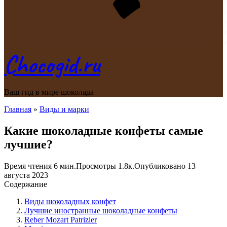
Chocogid.ru
Ваш гид в мире шоколада
Главная
»
Виды и марки
Какие шоколадные конфеты самые
лучшие?
Время чтения
6 мин.
Просмотры
1.8к.
Опубликовано
13
августа 2023
Содержание
Виды шоколадных конфет
Лучшие иностранные шоколадные конфеты
Reber Mozart Patrizier