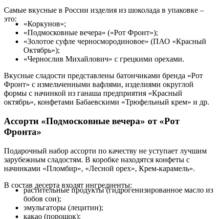
Самые вкусные в России изделия из шоколада в упаковке –
это:
«Коркунов»;
«Подмосковные вечера» («Рот Фронт»);
«Золотое суфле черносмородиновое» (ПАО «Красный
Октябрь»);
«Чернослив Михайлович» с грецкими орехами.
Вкусные сладости представлены батончиками бренда «Рот
Фронт» с измельченными вафлями, изделиями округлой
формы с начинкой из ганаша предприятия «Красный
октябрь», конфетами Бабаевскими «Трюфельный крем» и др.
Ассорти «Подмосковные вечера» от «Рот
Фронта»
Подарочный набор ассорти по качеству не уступает лучшим
зарубежным сладостям. В коробке находятся конфеты с
начинками «Пломбир», «Лесной орех», Крем-карамель».
В состав десерта входят ингредиенты:
растительные продукты (гидрогенизированное масло из
бобов сои);
эмульгаторы (лецитин);
какао (порошок);