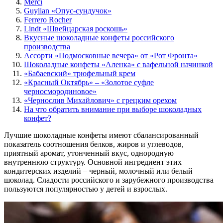
Merci
Guylian «Опус-сундучок»
Ferrero Rocher
Lindt «Швейцарская роскошь»
Вкусные шоколадные конфеты российского
производства
Ассорти «Подмосковные вечера» от «Рот Фронта»
Шоколадные конфеты «Аленка» с вафельной начинкой
«Бабаевский» трюфельный крем
«Красный Октябрь» – «Золотое суфле
черносмородиновое»
«Чернослив Михайлович» с грецким орехом
На что обратить внимание при выборе шоколадных
конфет?
Лучшие шоколадные конфеты имеют сбалансированный
показатель соотношения белков, жиров и углеводов,
приятный аромат, утонченный вкус, однородную
внутреннюю структуру. Основной ингредиент этих
кондитерских изделий – черный, молочный или белый
шоколад. Сладости российского и зарубежного производства
пользуются популярностью у детей и взрослых.