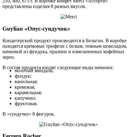
210, 400, 675 г. В коробке конфет Merci «Ассорти»
представлены изделия 8 разных вкусов.
Guylian «Опус-сундучок»
Кондитерский продукт производится в Бельгии. В коробке
находятся кремовые трюфели с белым, темным шоколадом,
начинкой из фундука, пралине и измельченных кофейных
зерен.
В состав продукта входят следующие виды начинки:
молотый миндаль;
фундук;
ванильная;
кремовая;
карамельная;
капучино;
фруктовая.
В «сундучке» 8 фигурок.
Ferrero Rocher