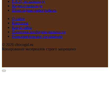
F.A.Q. по шоколаду
Видео о шоколаде
Шоколадная инфографика
О сайте
Контакты
Карта сайта
Политика конфиденциальности
Пользовательское соглашение
© 2026 chocogid.ru
Копирование материалов строго запрещено