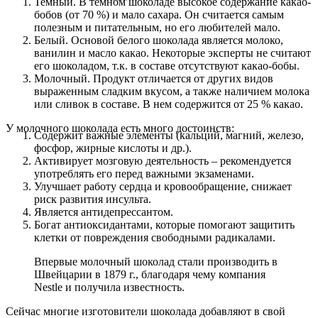
Темный. В темном шоколаде высокое содержание какао-
бобов (от 70 %) и мало сахара. Он считается самым
полезным и питательным, но его любителей мало.
Белый. Основой белого шоколада является молоко,
ванилин и масло какао. Некоторые эксперты не считают
его шоколадом, т.к. в составе отсутствуют какао-бобы.
Молочный. Продукт отличается от других видов
выраженным сладким вкусом, а также наличием молока
или сливок в составе. В нем содержится от 25 % какао.
У молочного шоколада есть много достоинств:
Содержит важные элементы (кальций, магний, железо,
фосфор, жирные кислоты и др.).
Активирует мозговую деятельность – рекомендуется
употреблять его перед важными экзаменами.
Улучшает работу сердца и кровообращение, снижает
риск развития инсульта.
Является антидепрессантом.
Богат антиоксидантами, которые помогают защитить
клетки от повреждения свободными радикалами.
Впервые молочный шоколад стали производить в
Швейцарии в 1879 г., благодаря чему компания
Nestle и получила известность.
Сейчас многие изготовители шоколада добавляют в свой