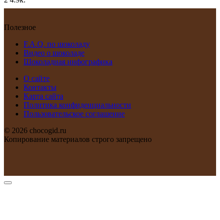
Полезное
F.A.Q. по шоколаду
Видео о шоколаде
Шоколадная инфографика
О сайте
Контакты
Карта сайта
Политика конфиденциальности
Пользовательское соглашение
© 2026 chocogid.ru
Копирование материалов строго запрещено