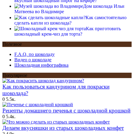
вкусный шоколадный пирог на кефире?
Дом шоколада Ильи
Матвеева во Владимире
Как самостоятельно
сделать капли из шоколада?
Как приготовить
шоколадный крем-чиз для торта?
Полезное
F.A.Q. по шоколаду
Видео о шоколаде
Шоколадная инфографика
Популярное
Как пользоваться кандурином для покраски
шоколада?
0
5.5к.
Рецепты домашнего печенья с шоколадной крошкой
0
5.4к.
Делаем вкусняшки из старых шоколадных конфет
2
4.9к.