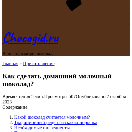
Chocogid.ru
Ваш гид в мире шоколада
Главная
»
Приготовление
Как сделать домашний молочный
шоколад?
Время чтения
5 мин.
Просмотры
507
Опубликовано
7 октября
2023
Содержание
Какой шоколад считается молочным?
Традиционный рецепт из какао-порошка
Необходимые ингредиенты